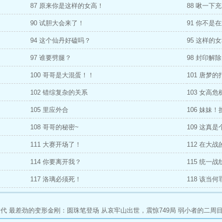
87 原来你是这样的女高！
88 啾一下
90 试胆大会来了！
91 你不是
94 这个仙丹好磕吗？
95 这样的
97 谁要劈腿？
98 封印解
100 哥哥是大混蛋！！
101 唐梦的
102 错综复杂的关系
103 女高危
105 里应外合
106 妹妹
108 哥哥的秘密~
109 这真
111 大赛开场了！
112 在大
114 你要离开我？
115 统一
117 洛璃必须死！
118 该当何
世代
最差劲的变形金刚：圆珠笔登场
从哀牢山出世，震惊749局
弱小者的二周