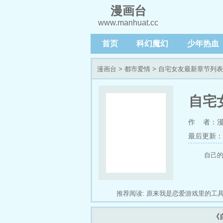
漫画台
www.manhuat.cc
首页
科幻魔幻
少年热血
漫画台
>
都市爱情
> 自宅女友最新章节列表
自宅
作 者：
最后更新：202
自己
推荐阅读:
原来我是恋爱游戏里的工
丽丝
让妖怪走近科学吧
婚色撩人
《