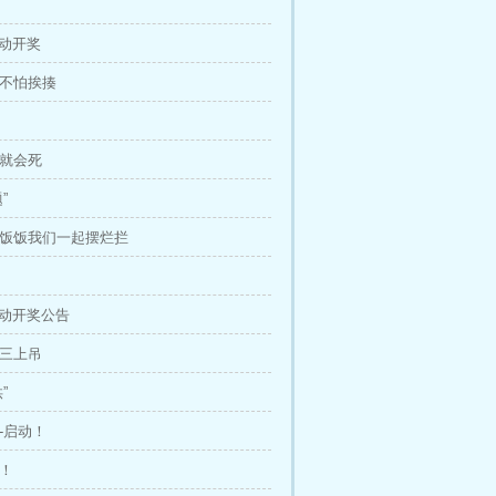
活动开奖
长不怕挨揍
，就会死
”
吃饭饭我们一起摆烂拦
活动开奖公告
闹三上吊
”
划-启动！
识！