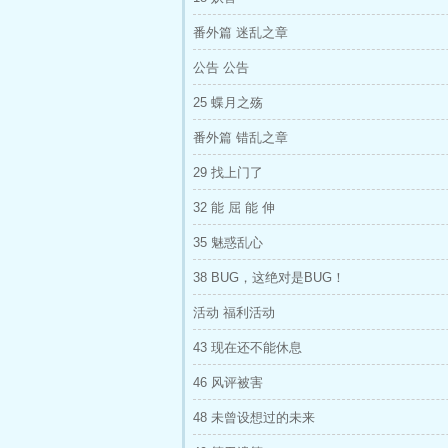
番外篇 迷乱之章
公告 公告
25 蝶月之殇
番外篇 错乱之章
29 找上门了
32 能 屈 能 伸
35 魅惑乱心
38 BUG，这绝对是BUG！
活动 福利活动
43 现在还不能休息
46 风评被害
48 未曾设想过的未来