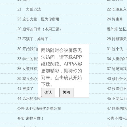
21 一力破万法
22 长驱直入
23 这份力量，愿为你所用！
24 怜幽月
26 崩坏的日常（本周三更）
番外篇 追
27 不演了，摊牌了！
28 跨服聊天
30 开始我们的战斗吧
31 这个仇
网站随时会被屏蔽无
法访问，请下载APP
33 学生的首要任务是
34 人类的
继续阅读。APP内容
36 女装只有第零次和第无数次
37 这场面
更加精彩，期待你的
到来。点击确认开始
39 我只会心疼哥哥！
40 修仙什
下载。
41 被揍了
42 投降也
确认
关闭
44 风水轮流转
45 不要以
公告 8月活动获奖名单公布
47 终焉的
开奖 来掐月饼！
公告 付费+