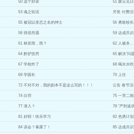
50 这个好诶
51 拨云见日
53 魂之轮话
开奖 付费
55 被冠以变态之名的绅士
56 勇敢校
58 得偿所愿
59 达成共识
61 林若雨，雨？
62 人被杀
64 黔驴技穷
65 解决“问题
67 学校炸了
68 喝水水
69 学园长
70 上任
72 不对不对，我的剧本不是这么写的！！！
公告 春节
74 白羽
75 一哭二
77 潜入？
78 “严刑逼供
81 好耶！快乐学习
82 色诱计
84 误会？暴露了！
85 达成共