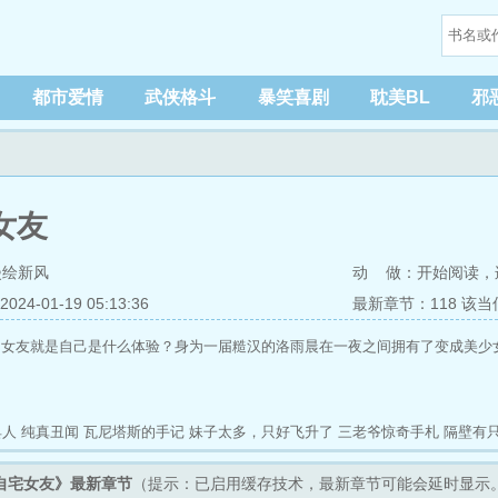
都市爱情
武侠格斗
暴笑喜剧
耽美BL
邪
女友
漫绘新风
动 做：
开始阅读
，
4-01-19 05:13:36
最新章节：118 该
的女友就是自己是什么体验？身为一届糙汉的洛雨晨在一夜之间拥有了变成美少
具人
纯真丑闻
瓦尼塔斯的手记
妹子太多，只好飞升了
三老爷惊奇手札
隔壁有
自宅女友》最新章节
（提示：已启用缓存技术，最新章节可能会延时显示