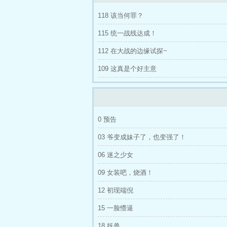
118 该当何罪？
115 统一战线达成！
112 在大战的边缘试探~
109 这真是个好主意
0 预告
03 爷变成妹子了，也变强了！
06 迷之少女
09 女装吧，烧酒！
12 初现端倪
15 一脸懵逼
18 妖兽