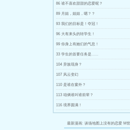
86 谁不喜欢甜甜的恋爱呢？
89 月姐，姐姐，嗯？？
93 我们的目标是！夺冠！
96 大有来头的转学生！
99 你身上有她们的气息！
33 学生的首要任务是......
104 异族现身？
107 风云变幻
110 是谁在窗外？
113 咱俩谁叫谁前辈？
116 境界圆满！
最新漫画:
谈场地图上没有的恋爱
M