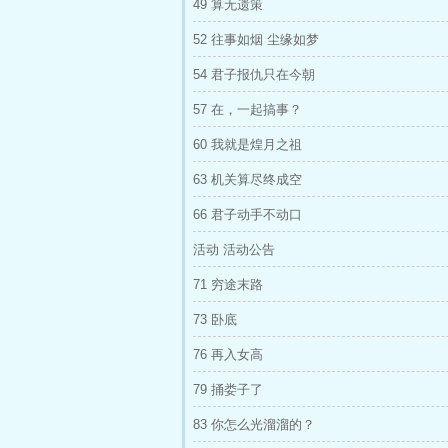
49 算无遗策
52 往事如烟 尘缘如梦
54 君子报仇只在今朝
57 在，一起搞事？
60 我就是煌月之祖
63 机关算尽终成空
66 君子动手不动口
活动 活动公告
71 穷途末路
73 卧底
76 再入女高
79 捅娄子了
83 你怎么光溜溜的？