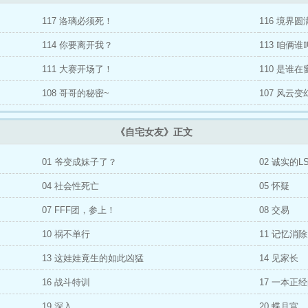
117 洛璃必须死！
116 境界圆
114 你要离开我？
113 咱俩
111 大赛开场了！
110 是谁
108 哥哥的秘密~
107 风云变
《自宅女友》正文
01 爷变成妹子了？
02 诚实的L
04 社会性死亡
05 怀疑
07 FFF团，参上！
08 交易
10 祸不单行
11 记忆消
13 这娃娃竟生的如此凶猛
14 见家长
16 战斗特训
17 一本正
19 深入
20 蝶月宫