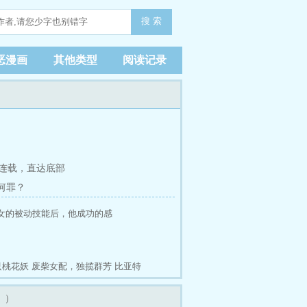
搜 索
恶漫画
其他类型
阅读记录
连载，
直达底部
当何罪？
女的被动技能后，他成功的感
只桃花妖
废柴女配，独揽群芳
比亚特
。）