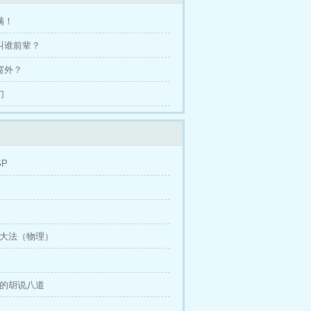
满！
谁叫谁前辈？
在窗外？
幻
SP
除大法（物理）
经的胡说八道