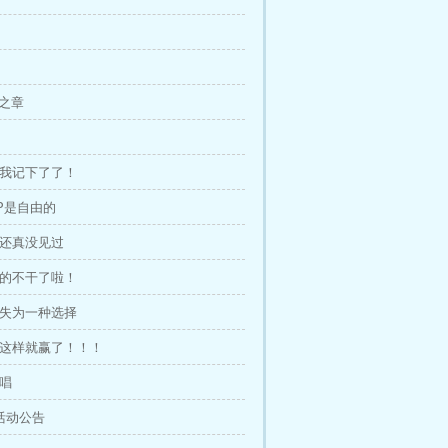
忆之章
，我记下了了！
XP是自由的
我还真没见过
么的不干了啦！
不失为一种选择
为这样就赢了！！！
绝唱
活动公告