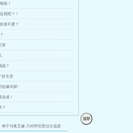
充电啦！
在逗我吧？！
女友谁不爱？
除？
打算
机
！挑战？
是个好主意
战的边缘试探~
战线达成！
罪？
顶部
目
神子与夜叉嫁
只对阿宅君过分温柔