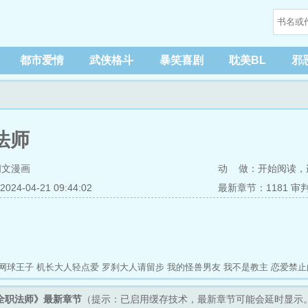
都市爱情
武侠格斗
暴笑喜剧
耽美BL
邪
法师
阅文漫画
动 做：
开始阅读
，
4-04-21 09:44:02
最新章节：1181 审
网球王子
机长大人轻点爱
罗刹大人请留步
我的怪兽男友
我不是教主
恋爱禁止
全职法师》最新章节
（提示：已启用缓存技术，最新章节可能会延时显示