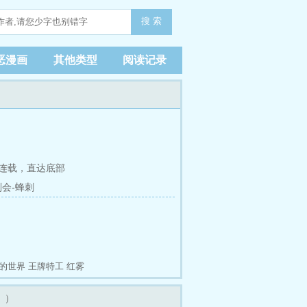
搜 索
恶漫画
其他类型
阅读记录
连载，
直达底部
判会-蜂刺
的世界
王牌特工
红雾
。）