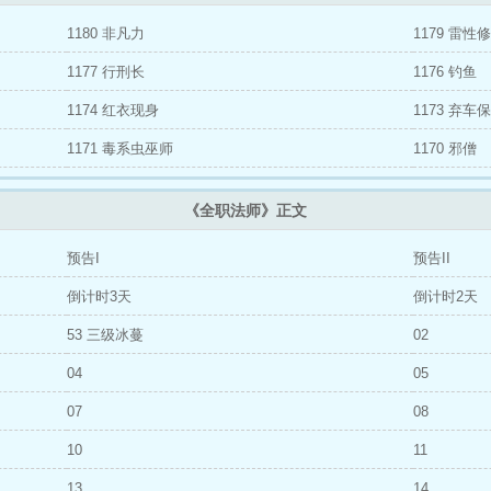
1180 非凡力
1179 雷性
1177 行刑长
1176 钓鱼
1174 红衣现身
1173 弃车
1171 毒系虫巫师
1170 邪僧
《全职法师》正文
预告I
预告II
倒计时3天
倒计时2天
53 三级冰蔓
02
04
05
07
08
10
11
13
14