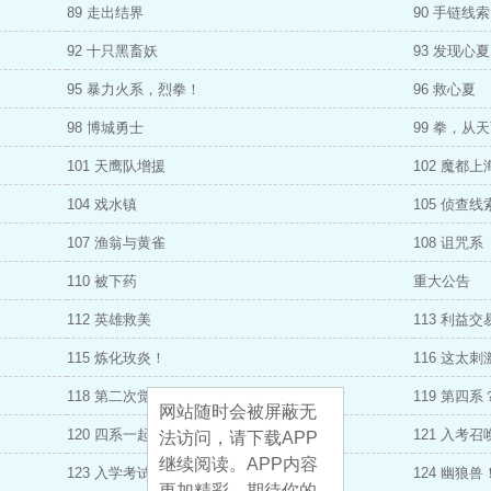
89 走出结界
90 手链线索
92 十只黑畜妖
93 发现心夏
95 暴力火系，烈拳！
96 救心夏
98 博城勇士
99 拳，从
101 天鹰队增援
102 魔都上
104 戏水镇
105 侦查线
107 渔翁与黄雀
108 诅咒系
110 被下药
重大公告
112 英雄救美
113 利益交
115 炼化玫炎！
116 这太刺
118 第二次觉醒
119 第四系
网站随时会被屏蔽无
120 四系一起修！
121 入考召
法访问，请下载APP
继续阅读。APP内容
123 入学考试
124 幽狼兽
更加精彩，期待你的