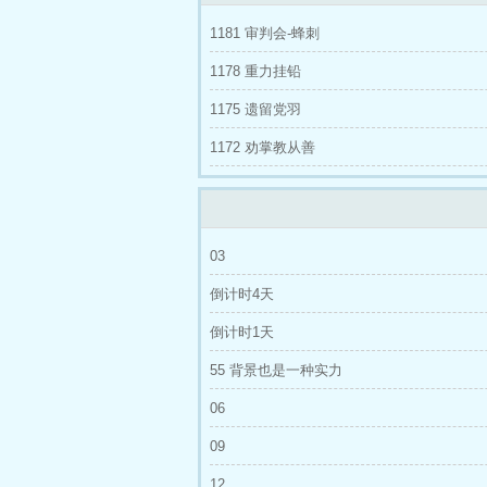
1181 审判会-蜂刺
1178 重力挂铅
1175 遗留党羽
1172 劝掌教从善
03
倒计时4天
倒计时1天
55 背景也是一种实力
06
09
12