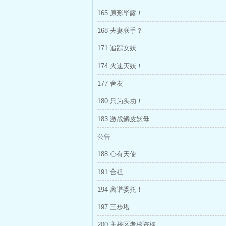
165 原形毕露！
168 夫妻联手？
171 追踪女妖
174 火速灭妖！
177 舍友
180 只为头功！
183 激战鳞皮妖母
公告
188 心有天使
191 合租
194 离谱委托！
197 三步塔
200 主校区考核资格