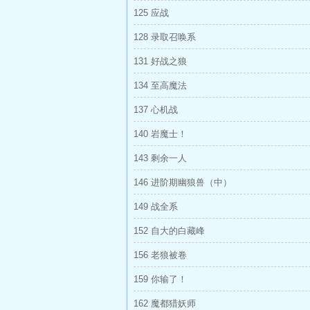
125 应战
128 录取召唤系
131 好战之狼
134 至高魔法
137 心机战
140 岩魔士！
143 剩余一人
146 进阶期幽狼兽（中）
149 战全系
152 自大的白藏峰
156 老狼被卷
159 你输了！
162 魔都猎妖师