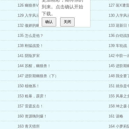
126 幽狼兽VS罗宋
127 装X遭
到来。点击确认开始
下载。
129 入学风云（上）
130 入学
确认
关闭
132 傲娇的幽狼兽
133 迎新日
135 怎么是他？
136 白铠战
138 刚猛战蛰！
139 车轮战
141 阴险罗宋
142 中阶一
144 苏醒，幽狼兽！
145 进阶
147 进阶期幽狼兽（下）
148 我全要
150 植物系！
151 就你
153 粗暴，霹雳！
155 风暴之
157 雷霆反击！
158 坤之森
160 资源嗨到爆！
161 谋略
163 青天猎所
164 小萝莉