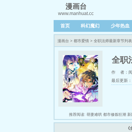
漫画台
www.manhuat.cc
首页
科幻魔幻
少年热血
漫画台
>
都市爱情
> 全职法师最新章节列表
全职
作 者：
最后更新：202
推荐阅读:
萌妻难哄
都市修炼狂潮
新
《