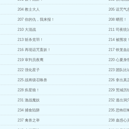
204 教士大人
205 诅咒
207 你的仇，我来报！
208 晒照！
210 大混战
211 司夜统
213 斩杀党羽！
214 被围攻
216 再现诅咒畜妖！
217 铁笼血
219 审判员夜鹰
220 心夏身
222 强化星子
223 团队比
225 战将级召唤兽
226 拿出
228 疾星狼！
229 荒城历
231 激战魔奴
232 逃出洞
234 捕食陷阱
235 恐怖巨
237 禽兽之举
238 蛊惑心