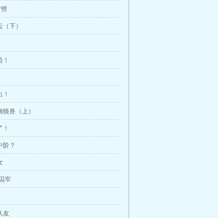
雷劈
风云（下）
！
蛰！
出！
期幽狼兽（上）
了！
是中阶？
女
·囚牢
队友