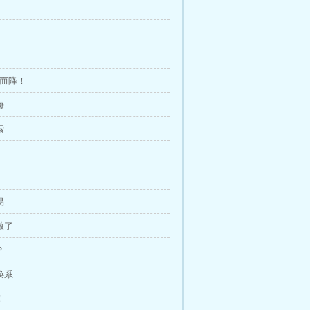
天而降！
海
索
易
激了
？
唤系
！