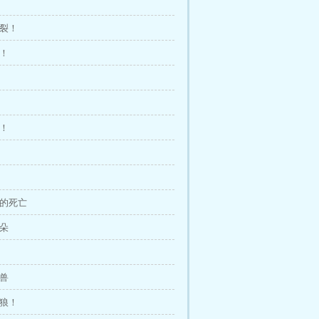
爆裂！
资！
城！
兆的死亡
花朵
狼兽
苍狼！