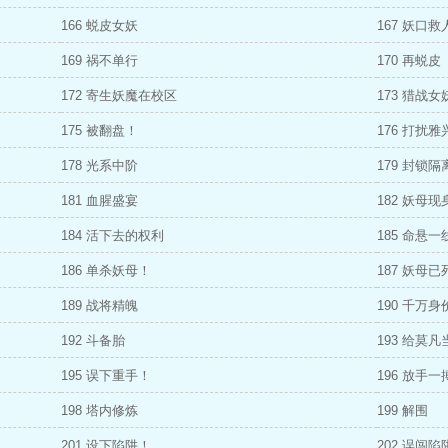
166 蜕皮女妖
167 妖口救
169 祸不单行
170 再蜕皮
172 寄生妖魔在校区
173 猎战女
175 被翻盘！
176 打扰雅
178 光系中阶
179 封锁隔
181 血腥盛宴
182 妖母现
184 活下去的权利
185 命悬
186 单杀妖母！
187 妖母已
189 战将精魄
190 千万
192 斗备胎
193 给莫
195 误下重手！
196 放手一
198 塔内修炼
199 解围
201 设下陷阱！
202 误闯陷