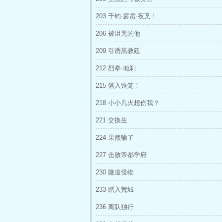
203 千钧·霹雳·夜叉！
206 被诅咒的他
209 引诱黑教廷
212 烈拳·地刹
215 落入铁笼！
218 小小凡火想伤我？
221 交换生
224 果然输了
227 击败帝都学府
230 隧道怪物
233 踏入荒城
236 离队独行