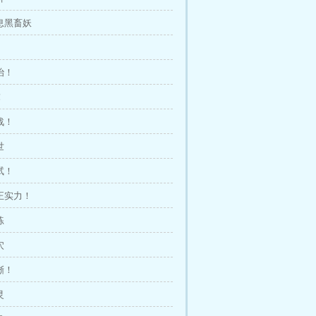
气息黑畜妖
治！
！
战！
世
试！
真正实力！
练
穴
蜥！
灵