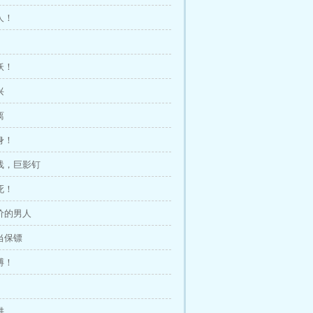
人！
妖！
兴
离
身！
一线，巨影钉
死！
身价的男人
凡当保镖
搏！
阱