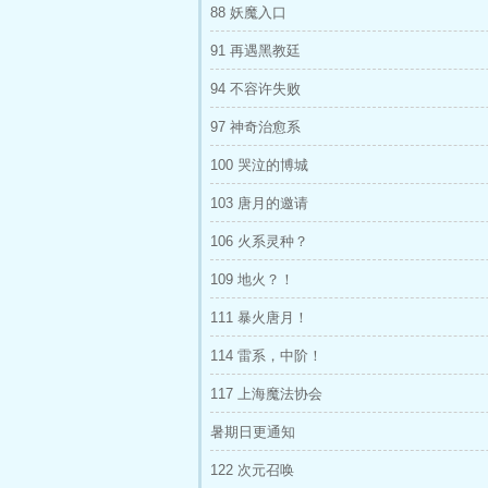
88 妖魔入口
91 再遇黑教廷
94 不容许失败
97 神奇治愈系
100 哭泣的博城
103 唐月的邀请
106 火系灵种？
109 地火？！
111 暴火唐月！
114 雷系，中阶！
117 上海魔法协会
暑期日更通知
122 次元召唤