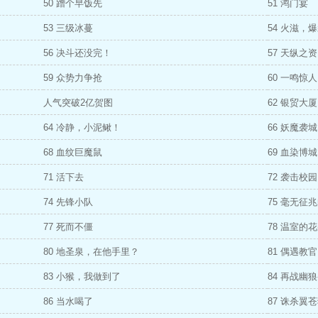
50 蹭个早饭先
51 鸿门宴
53 三级冰蔓
54 火滋，
56 决斗还没完！
57 天纵之
59 众势力争抢
60 一鸣惊人
人气突破2亿贺图
62 银贸大厦
64 冷静，小泥鳅！
66 妖魔袭
68 血纹巨魔鼠
69 血染博城
71 活下去
72 袭击校园
74 先锋小队
75 毫无征
77 死而不僵
78 温室的
80 地圣泉，在他手里？
81 偶遇教官
83 小猴，我做到了
84 再战幽
86 当水喝了
87 诛杀翼