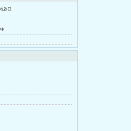
修魂器皿
保帅