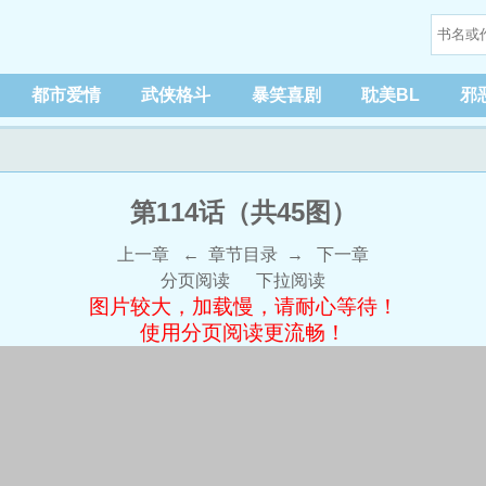
都市爱情
武侠格斗
暴笑喜剧
耽美BL
邪
第114话（共45图）
上一章
←
章节目录
→
下一章
分页阅读
下拉阅读
图片较大，加载慢，请耐心等待！
使用分页阅读更流畅！